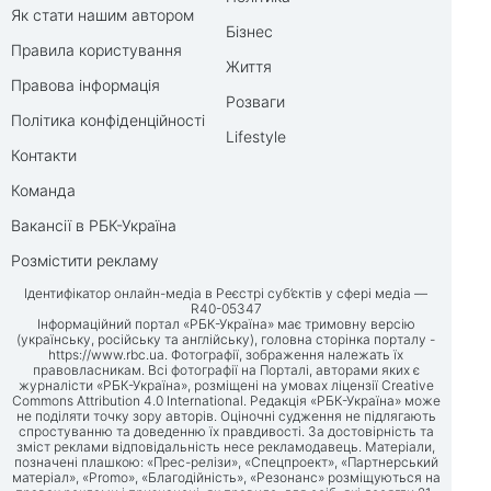
Як стати нашим автором
Бізнес
Правила користування
Життя
Правова інформація
Розваги
Політика конфіденційності
Lifestyle
Контакти
Команда
Вакансії в РБК-Україна
Розмістити рекламу
Ідентифікатор онлайн-медіа в Реєстрі суб’єктів у сфері медіа —
R40-05347
Інформаційний портал «РБК-Україна» має тримовну версію
(українську, російську та англійську), головна сторінка порталу -
https://www.rbc.ua
. Фотографії, зображення належать їх
правовласникам. Всі фотографії на Порталі, авторами яких є
журналісти «РБК-Україна», розміщені на умовах ліцензії Creative
Commons Attribution 4.0 International. Редакція «РБК-Україна» може
не поділяти точку зору авторів. Оціночні судження не підлягають
спростуванню та доведенню їх правдивості. За достовірність та
зміст реклами відповідальність несе рекламодавець. Матеріали,
позначені плашкою: «Прес-релізи», «Спецпроект», «Партнерський
матеріал», «Promo», «Благодійність», «Резонанс» розміщуються на