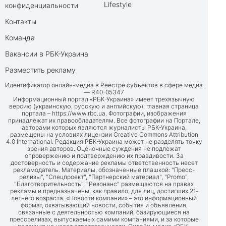
Lifestyle
конфиденциальности
Контакты
Команда
Вакансии в РБК-Украина
Разместить рекламу
Идентификатор онлайн-медиа в Реестре субъектов в сфере медиа
— R40-05347
Информационный портал «РБК-Украина» имеет трехязычную
версию (украинскую, русскую и английскую), главная страница
портала –
https://www.rbc.ua
. Фотографии, изображения
принадлежат их правообладателям. Все фотографии на Портале,
авторами которых являются журналисты РБК-Украина,
размещены на условиях лицензии Creative Commons Attribution
4.0 International. Редакция РБК-Украина может не разделять точку
зрения авторов. Оценочные суждения не подлежат
опровержению и подтверждению их правдивости. За
достоверность и содержание рекламы ответственность несет
рекламодатель. Материалы, обозначенные плашкой: "Пресс-
релизы", "Спецпроект", "Партнерский материал", "Promo",
"Благотворительность", "Резонанс" размещаются на правах
рекламы и предназначены, как правило, для лиц, достигших 21-
летнего возраста. «Новости компании» – это информационный
формат, охватывающий новости, события и объявления,
связанные с деятельностью компаний, базирующиеся на
прессрелизах, выпускаемых самими компаниями, и за которые