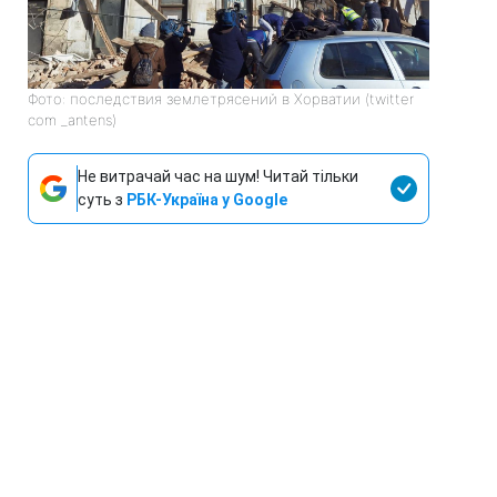
Фото: последствия землетрясений в Хорватии (twitter
com _antens)
Не витрачай час на шум! Читай тільки
суть з
РБК-Україна у Google