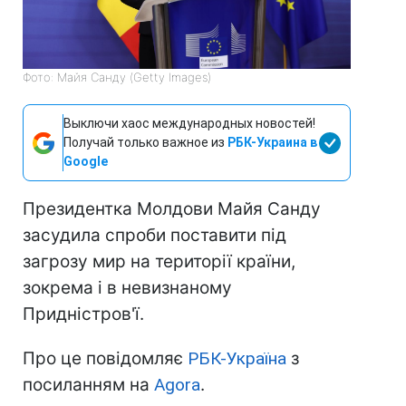
Фото: Майя Санду (Getty Images)
Выключи хаос международных новостей!
Получай только важное из
РБК-Украина в
Google
Президентка Молдови Майя Санду
засудила спроби поставити під
загрозу мир на території країни,
зокрема і в невизнаному
Придністров'ї.
Про це повідомляє
РБК-Україна
з
посиланням на
Agora
.