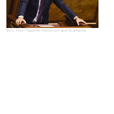
Фото: Нікол Пашинян (twitter.com sputnik_armenia)