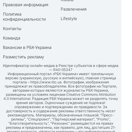
Правовая информация
Развлечения
Политика
Lifestyle
конфиденциальности
Контакты
Команда
Вакансии в РБК-Украина
Разместить рекламу
Идентификатор онлайн-медиа в Реестре субъектов в сфере медиа
— R40-05347
Информационный портал «РБК-Украина» имеет трехязычную
версию (украинскую, русскую и английскую), главная страница
портала –
https://www.rbc.ua
. Фотографии, изображения
принадлежат их правообладателям. Все фотографии на Портале,
авторами которых являются журналисты РБК-Украина,
размещены на условиях лицензии Creative Commons Attribution
4.0 International. Редакция РБК-Украина может не разделять точку
зрения авторов. Оценочные суждения не подлежат
опровержению и подтверждению их правдивости. За
достоверность и содержание рекламы ответственность несет
рекламодатель. Материалы, обозначенные плашкой: "Пресс-
релизы", "Спецпроект", "Партнерский материал", "Promo",
"Благотворительность", "Резонанс" размещаются на правах
рекламы и предназначены, как правило, для лиц, достигших 21-
летнего возраста. «Новости компании» – это информационный