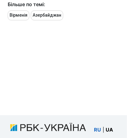
Більше по темі:
Вірменія
Азербайджан
RU
|
UA