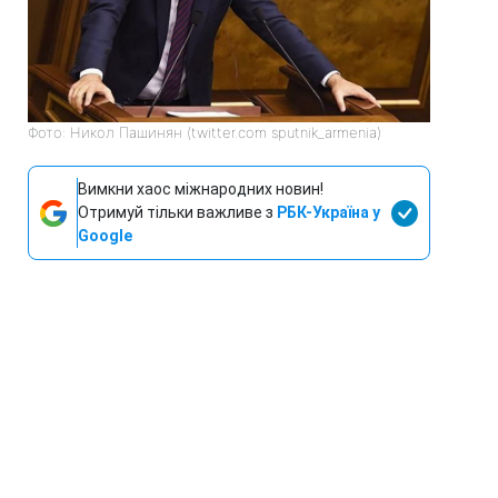
Фото: Никол Пашинян (twitter.com sputnik_armenia)
Вимкни хаос міжнародних новин!
Отримуй тільки важливе з
РБК-Україна у
Google