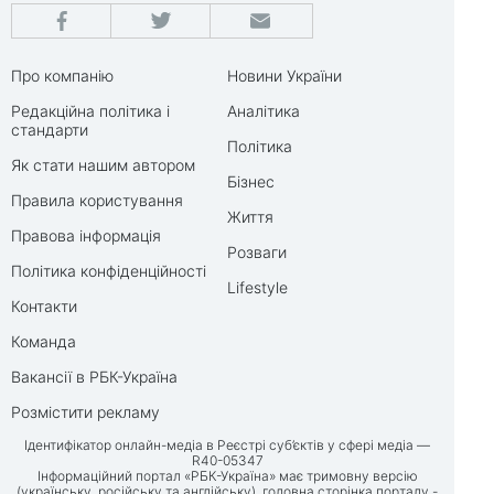
Про компанію
Новини України
Редакційна політика і
Аналітика
стандарти
Політика
Як стати нашим автором
Бізнес
Правила користування
Життя
Правова інформація
Розваги
Політика конфіденційності
Lifestyle
Контакти
Команда
Вакансії в РБК-Україна
Розмістити рекламу
Ідентифікатор онлайн-медіа в Реєстрі суб’єктів у сфері медіа —
R40-05347
Інформаційний портал «РБК-Україна» має тримовну версію
(українську, російську та англійську), головна сторінка порталу -