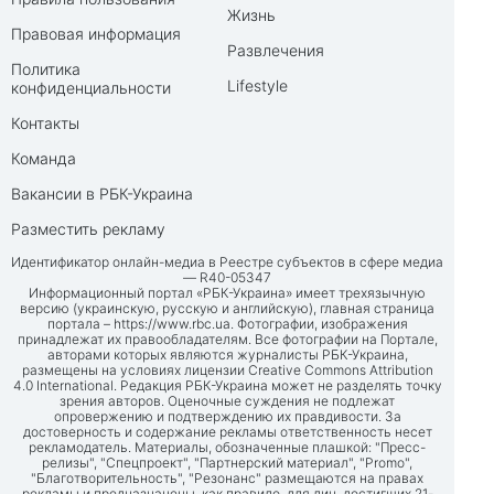
Жизнь
Правовая информация
Развлечения
Политика
Lifestyle
конфиденциальности
Контакты
Команда
Вакансии в РБК-Украина
Разместить рекламу
Идентификатор онлайн-медиа в Реестре субъектов в сфере медиа
— R40-05347
Информационный портал «РБК-Украина» имеет трехязычную
версию (украинскую, русскую и английскую), главная страница
портала –
https://www.rbc.ua
. Фотографии, изображения
принадлежат их правообладателям. Все фотографии на Портале,
авторами которых являются журналисты РБК-Украина,
размещены на условиях лицензии Creative Commons Attribution
4.0 International. Редакция РБК-Украина может не разделять точку
зрения авторов. Оценочные суждения не подлежат
опровержению и подтверждению их правдивости. За
достоверность и содержание рекламы ответственность несет
рекламодатель. Материалы, обозначенные плашкой: "Пресс-
релизы", "Спецпроект", "Партнерский материал", "Promo",
"Благотворительность", "Резонанс" размещаются на правах
рекламы и предназначены, как правило, для лиц, достигших 21-