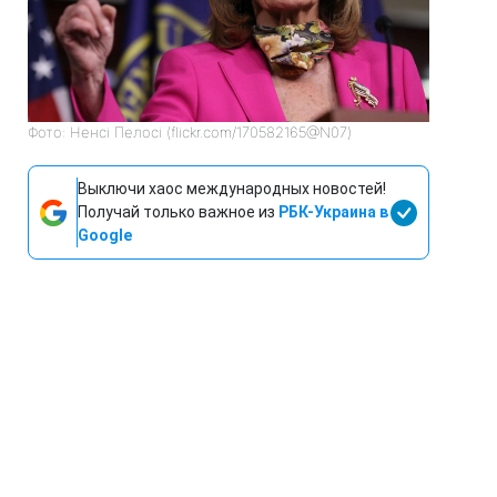
Фото: Ненсі Пелосі (flickr.com/170582165@N07)
Выключи хаос международных новостей!
Получай только важное из
РБК-Украина в
Google