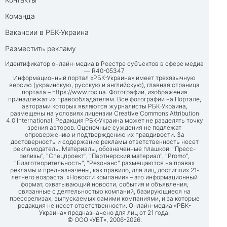
Команда
Вакансии в РБК-Украина
Разместить рекламу
Идентификатор онлайн-медиа в Реестре субъектов в сфере медиа
— R40-05347
Информационный портал «РБК-Украина» имеет трехязычную
версию (украинскую, русскую и английскую), главная страница
портала –
https://www.rbc.ua
. Фотографии, изображения
принадлежат их правообладателям. Все фотографии на Портале,
авторами которых являются журналисты РБК-Украина,
размещены на условиях лицензии Creative Commons Attribution
4.0 International. Редакция РБК-Украина может не разделять точку
зрения авторов. Оценочные суждения не подлежат
опровержению и подтверждению их правдивости. За
достоверность и содержание рекламы ответственность несет
рекламодатель. Материалы, обозначенные плашкой: "Пресс-
релизы", "Спецпроект", "Партнерский материал", "Promo",
"Благотворительность", "Резонанс" размещаются на правах
рекламы и предназначены, как правило, для лиц, достигших 21-
летнего возраста. «Новости компании» – это информационный
формат, охватывающий новости, события и объявления,
связанные с деятельностью компаний, базирующиеся на
прессрелизах, выпускаемых самими компаниями, и за которые
редакция не несет ответственности. Онлайн-медиа «РБК-
Украина» предназначено для лиц от 21 года.
© ООО «УБТ», 2006-2026.