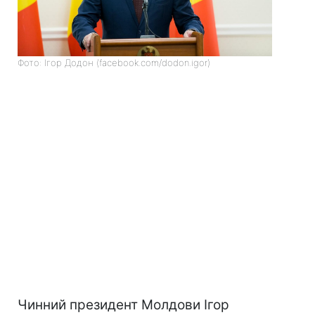
Фото: Ігор Додон (facebook.com/dodon.igor)
Чинний президент Молдови Ігор