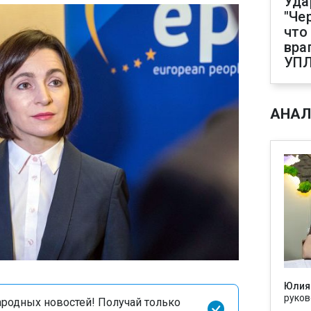
Уда
"Че
что
вра
УП
АНАЛ
Юлия
руков
родных новостей! Получай только