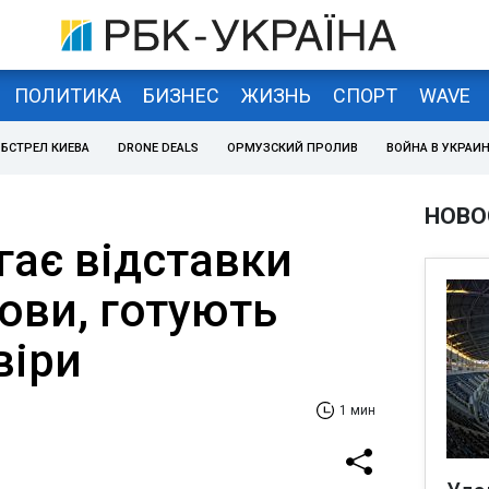
ПОЛИТИКА
БИЗНЕС
ЖИЗНЬ
СПОРТ
WAVE
БСТРЕЛ КИЕВА
DRONE DEALS
ОРМУЗСКИЙ ПРОЛИВ
ВОЙНА В УКРАИ
НОВО
гає відставки
ови, готують
віри
1 мин