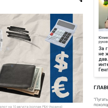
Юлия
руков
За 
не 
дав
инт
Ген
ГЛАВ
"Пугать
похолод
алют на 10 августа (коллаж РБК-Украина)