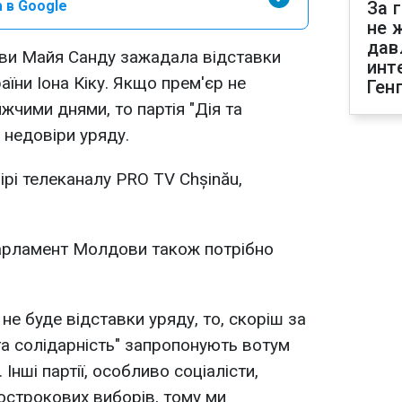
 в Google
За 
не 
дав
ви Майя Санду зажадала відставки
инт
аїни Іона Кіку. Якщо прем'єр не
Ген
жчими днями, то партія "Дія та
 недовіри уряду.
ірі телеканалу PRO TV Chșinău,
арламент Молдови також потрібно
е буде відставки уряду, то, скоріш за
я та солідарність" запропонують вотум
 Інші партії, особливо соціалісти,
острокових виборів, тому ми