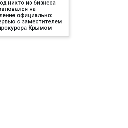
год никто из бизнеса
жаловался на
ление официально:
ервью с заместителем
прокурора Крымом