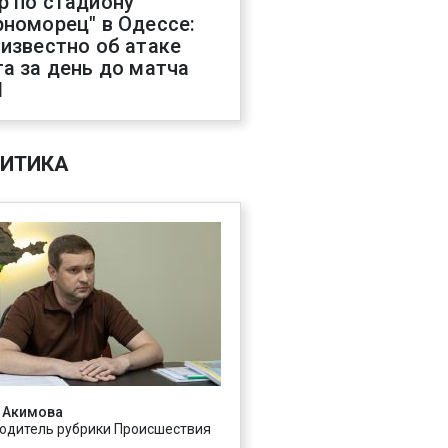
р по стадиону
рноморец" в Одессе:
 известно об атаке
га за день до матча
Л
ИТИКА
 Акимова
одитель рубрики Происшествия