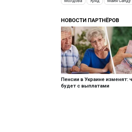
Молдова
Уряд
Майя Санду