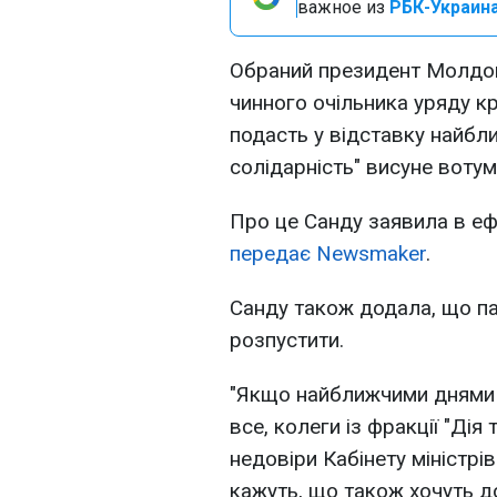
важное из
РБК-Украина
Обраний президент Молдо
чинного очільника уряду кр
подасть у відставку найбли
солідарність" висуне вотум
Про це Санду заявила в еф
передає Newsmaker
.
Санду також додала, що п
розпустити.
"Якщо найближчими днями н
все, колеги із фракції "Ді
недовіри Кабінету міністрів.
кажуть, що також хочуть д