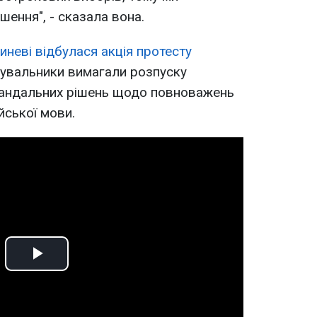
шення", - сказала вона.
иневі відбулася акція протесту
гувальники вимагали розпуску
скандальних рішень щодо повноважень
йської мови.
Play
Video