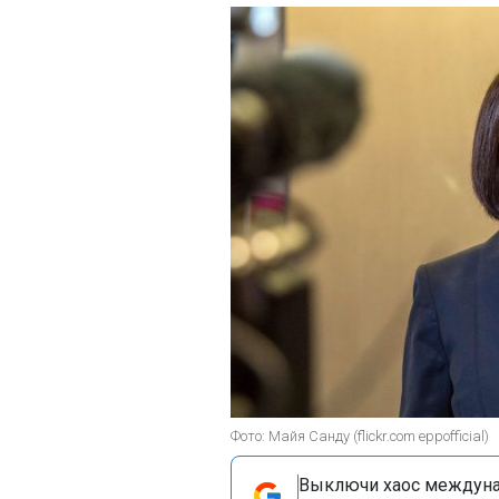
Фото: Майя Санду (flickr.com eppofficial)
Выключи хаос междуна