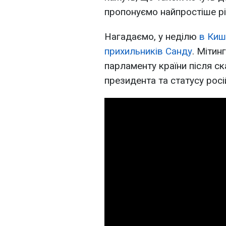
пропонуємо найпростіше рі
Нагадаємо, у неділю
в Киш
прихильників Санду
. Мітин
парламенту країни після 
президента та статусу росі