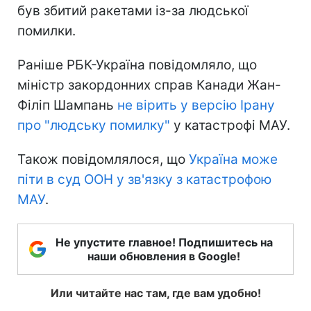
був збитий ракетами із-за людської
помилки.
Раніше РБК-Україна повідомляло, що
міністр закордонних справ Канади Жан-
Філіп Шампань
не вірить у версію Ірану
про "людську помилку"
у катастрофі МАУ.
Також повідомлялося, що
Україна може
піти в суд ООН у зв'язку з катастрофою
МАУ
.
Не упустите главное! Подпишитесь на
наши обновления в Google!
Или читайте нас там, где вам удобно!