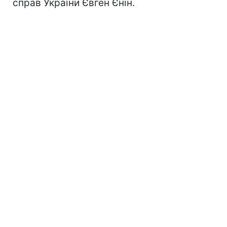
справ України Євген Єнін.