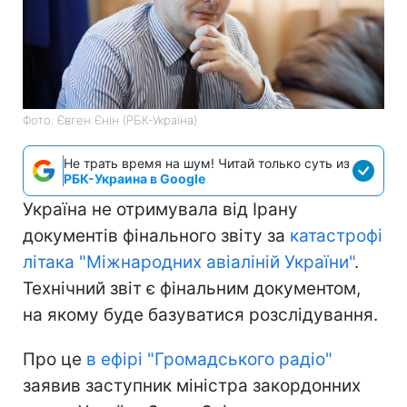
Фото: Євген Єнін (РБК-Україна)
Не трать время на шум! Читай только суть из
РБК-Украина в Google
Україна не отримувала від Ірану
документів фінального звіту за
катастрофі
літака "Міжнародних авіаліній України"
.
Технічний звіт є фінальним документом,
на якому буде базуватися розслідування.
Про це
в ефірі "Громадського радіо"
заявив заступник міністра закордонних