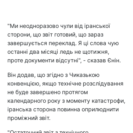
"Ми неодноразово чули від іранської
сторони, що звіт готовий, що зараз
завершується переклад. Я ці слова чую
останні два місяці ледь не щотижня,
проте документи відсутні", - сказав Єнін.
Він додав, що згідно з Чиказькою
конвенцією, якщо технічне розслідування
не буде завершено протягом
календарного року з моменту катастрофи,
іранська сторона повинна оприлюднити
проміжний звіт.
"Остаточний звіт з технічного