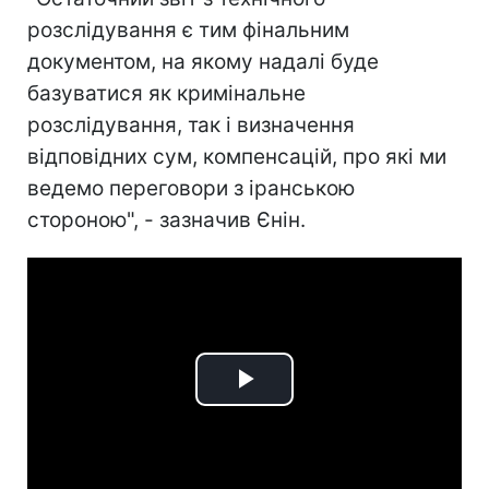
розслідування є тим фінальним
документом, на якому надалі буде
базуватися як кримінальне
розслідування, так і визначення
відповідних сум, компенсацій, про які ми
ведемо переговори з іранською
стороною", - зазначив Єнін.
Play
Video