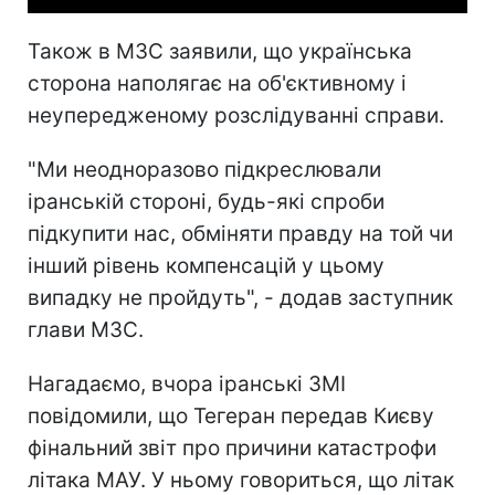
Також в МЗС заявили, що українська
сторона наполягає на об'єктивному і
неупередженому розслідуванні справи.
"Ми неодноразово підкреслювали
іранській стороні, будь-які спроби
підкупити нас, обміняти правду на той чи
інший рівень компенсацій у цьому
випадку не пройдуть", - додав заступник
глави МЗС.
Нагадаємо, вчора іранські ЗМІ
повідомили, що Тегеран передав Києву
фінальний звіт про причини катастрофи
літака МАУ. У ньому говориться, що літак