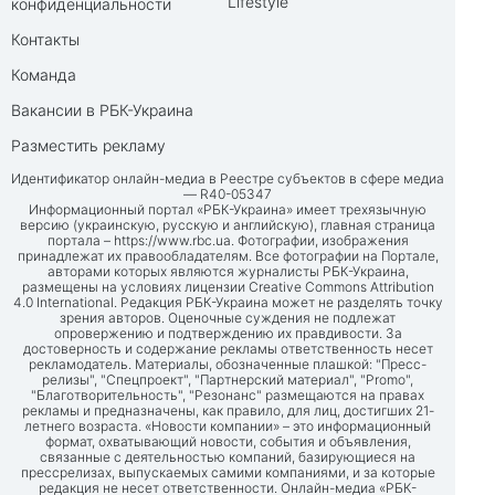
Lifestyle
конфиденциальности
Контакты
Команда
Вакансии в РБК-Украина
Разместить рекламу
Идентификатор онлайн-медиа в Реестре субъектов в сфере медиа
— R40-05347
Информационный портал «РБК-Украина» имеет трехязычную
версию (украинскую, русскую и английскую), главная страница
портала –
https://www.rbc.ua
. Фотографии, изображения
принадлежат их правообладателям. Все фотографии на Портале,
авторами которых являются журналисты РБК-Украина,
размещены на условиях лицензии Creative Commons Attribution
4.0 International. Редакция РБК-Украина может не разделять точку
зрения авторов. Оценочные суждения не подлежат
опровержению и подтверждению их правдивости. За
достоверность и содержание рекламы ответственность несет
рекламодатель. Материалы, обозначенные плашкой: "Пресс-
релизы", "Спецпроект", "Партнерский материал", "Promo",
"Благотворительность", "Резонанс" размещаются на правах
рекламы и предназначены, как правило, для лиц, достигших 21-
летнего возраста. «Новости компании» – это информационный
формат, охватывающий новости, события и объявления,
связанные с деятельностью компаний, базирующиеся на
прессрелизах, выпускаемых самими компаниями, и за которые
редакция не несет ответственности. Онлайн-медиа «РБК-