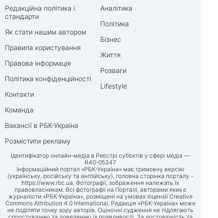
Редакційна політика і
Аналітика
стандарти
Політика
Як стати нашим автором
Бізнес
Правила користування
Життя
Правова інформація
Розваги
Політика конфіденційності
Lifestyle
Контакти
Команда
Вакансії в РБК-Україна
Розмістити рекламу
Ідентифікатор онлайн-медіа в Реєстрі суб’єктів у сфері медіа —
R40-05347
Інформаційний портал «РБК-Україна» має тримовну версію
(українську, російську та англійську), головна сторінка порталу -
https://www.rbc.ua
. Фотографії, зображення належать їх
правовласникам. Всі фотографії на Порталі, авторами яких є
журналісти «РБК-Україна», розміщені на умовах ліцензії Creative
Commons Attribution 4.0 International. Редакція «РБК-Україна» може
не поділяти точку зору авторів. Оціночні судження не підлягають
спростуванню та доведенню їх правдивості. За достовірність та