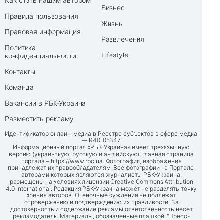
Как стать нашим автором
Бизнес
Правила пользования
Жизнь
Правовая информация
Развлечения
Политика
Lifestyle
конфиденциальности
Контакты
Команда
Вакансии в РБК-Украина
Разместить рекламу
Идентификатор онлайн-медиа в Реестре субъектов в сфере медиа
— R40-05347
Информационный портал «РБК-Украина» имеет трехязычную
версию (украинскую, русскую и английскую), главная страница
портала –
https://www.rbc.ua
. Фотографии, изображения
принадлежат их правообладателям. Все фотографии на Портале,
авторами которых являются журналисты РБК-Украина,
размещены на условиях лицензии Creative Commons Attribution
4.0 International. Редакция РБК-Украина может не разделять точку
зрения авторов. Оценочные суждения не подлежат
опровержению и подтверждению их правдивости. За
достоверность и содержание рекламы ответственность несет
рекламодатель. Материалы, обозначенные плашкой: "Пресс-