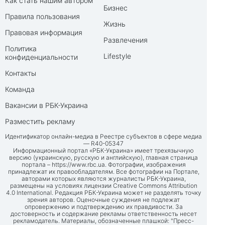
Как стать нашим автором
Бизнес
Правила пользования
Жизнь
Правовая информация
Развлечения
Политика
Lifestyle
конфиденциальности
Контакты
Команда
Вакансии в РБК-Украина
Разместить рекламу
Идентификатор онлайн-медиа в Реестре субъектов в сфере медиа
— R40-05347
Информационный портал «РБК-Украина» имеет трехязычную
версию (украинскую, русскую и английскую), главная страница
портала –
https://www.rbc.ua
. Фотографии, изображения
принадлежат их правообладателям. Все фотографии на Портале,
авторами которых являются журналисты РБК-Украина,
размещены на условиях лицензии Creative Commons Attribution
4.0 International. Редакция РБК-Украина может не разделять точку
зрения авторов. Оценочные суждения не подлежат
опровержению и подтверждению их правдивости. За
достоверность и содержание рекламы ответственность несет
рекламодатель. Материалы, обозначенные плашкой: "Пресс-