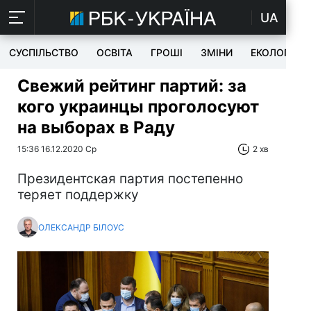
UA
СУСПІЛЬСТВО
ОСВІТА
ГРОШІ
ЗМІНИ
ЕКОЛОГІЯ
Свежий рейтинг партий: за
кого украинцы проголосуют
на выборах в Раду
15:36 16.12.2020 Ср
2 хв
Президентская партия постепенно
теряет поддержку
ОЛЕКСАНДР БІЛОУС