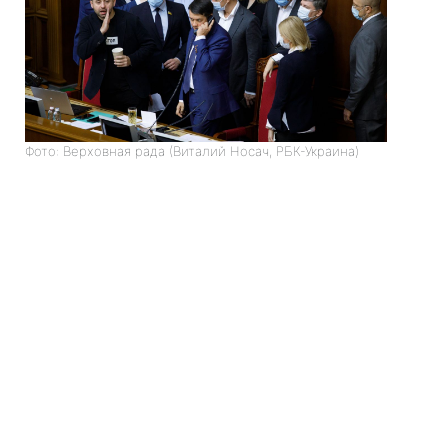
Фото: Верховная рада (Виталий Носач, РБК-Украина)