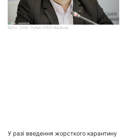
Фото: Олег Рубан (РБК-Україна)
У разі введення жорсткого карантину