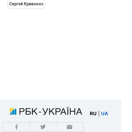
Сергей Кривонос
RU
|
UA