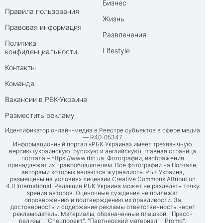
Бизнес
Правила пользования
Жизнь
Правовая информация
Развлечения
Политика
Lifestyle
конфиденциальности
Контакты
Команда
Вакансии в РБК-Украина
Разместить рекламу
Идентификатор онлайн-медиа в Реестре субъектов в сфере медиа
— R40-05347
Информационный портал «РБК-Украина» имеет трехязычную
версию (украинскую, русскую и английскую), главная страница
портала –
https://www.rbc.ua
. Фотографии, изображения
принадлежат их правообладателям. Все фотографии на Портале,
авторами которых являются журналисты РБК-Украина,
размещены на условиях лицензии Creative Commons Attribution
4.0 International. Редакция РБК-Украина может не разделять точку
зрения авторов. Оценочные суждения не подлежат
опровержению и подтверждению их правдивости. За
достоверность и содержание рекламы ответственность несет
рекламодатель. Материалы, обозначенные плашкой: "Пресс-
релизы", "Спецпроект", "Партнерский материал", "Promo",