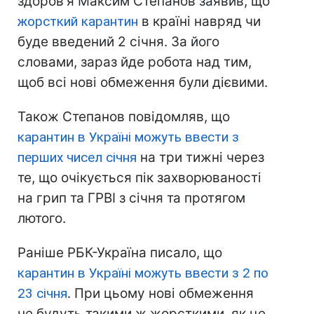
здоров'я Максим Степанов заявив, що
жорсткий карантин
в країні навряд чи
буде введений 2 січня. За його
словами, зараз йде робота над тим,
щоб всі нові обмеження були дієвими.
Також Степанов повідомляв, що
карантин в Україні можуть ввести з
перших чисел січня
на три тижні через
те, що очікується пік захворюваності
на грип та ГРВІ з січня та протягом
лютого.
Раніше РБК-Україна писало, що
карантин в Україні можуть ввести з 2 по
23 січня
. При цьому нові обмеження
не будуть такими ж жорсткими, як це