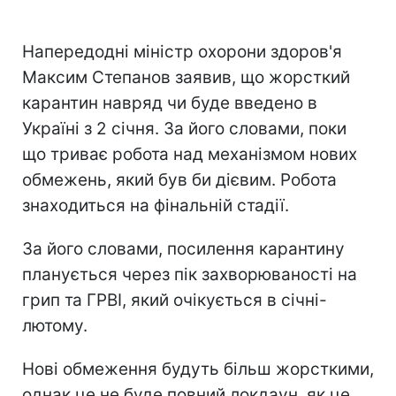
Напередодні міністр охорони здоров'я
Максим Степанов заявив, що жорсткий
карантин навряд чи буде введено в
Україні з 2 січня. За його словами, поки
що триває робота над механізмом нових
обмежень, який був би дієвим. Робота
знаходиться на фінальній стадії.
За його словами, посилення карантину
планується через пік захворюваності на
грип та ГРВІ, який очікується в січні-
лютому.
Нові обмеження будуть більш жорсткими,
однак це не буде повний локдаун, як це