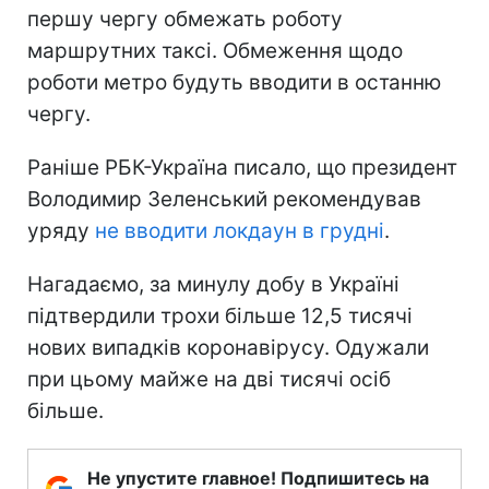
першу чергу обмежать роботу
маршрутних таксі. Обмеження щодо
роботи метро будуть вводити в останню
чергу.
Раніше РБК-Україна писало, що президент
Володимир Зеленський рекомендував
уряду
не вводити локдаун в грудні
.
Нагадаємо, за минулу добу в Україні
підтвердили трохи більше 12,5 тисячі
нових випадків коронавірусу. Одужали
при цьому майже на дві тисячі осіб
більше.
Не упустите главное! Подпишитесь на