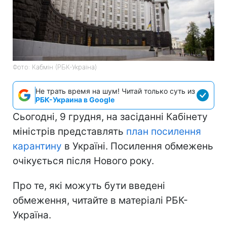
Фото: Кабмін (РБК-Україна)
Не трать время на шум! Читай только суть из
РБК-Украина в Google
Сьогодні, 9 грудня, на засіданні Кабінету
міністрів представлять
план посилення
карантину
в Україні. Посилення обмежень
очікується після Нового року.
Про те, які можуть бути введені
обмеження, читайте в матеріалі РБК-
Україна.