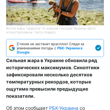
Волна жары "ударила" по разным городам Украины (фото
иллюстративное: Getty Images)
Стихия не застанет врасплох! Следи за
изменениями погоды с
РБК-Украина в
Google
Сильная жара в Украине обновила ряд
исторических максимумов. Синоптики
зафиксировали несколько десятков
температурных рекордов, которые
ощутимо превысили предыдущие
показатели.
Об этом сообщает
РБК-Украина
со