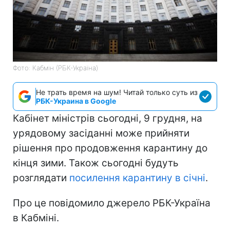
Фото: Кабмін (РБК-Україна)
Не трать время на шум! Читай только суть из
РБК-Украина в Google
Кабінет міністрів сьогодні, 9 грудня, на
урядовому засіданні може прийняти
рішення про продовження карантину до
кінця зими. Також сьогодні будуть
розглядати
посилення карантину в січні
.
Про це повідомило джерело РБК-Україна
в Кабміні.