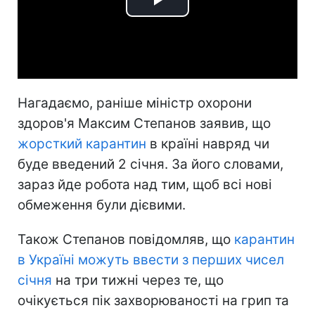
Play
Video
Нагадаємо, раніше міністр охорони
здоров'я Максим Степанов заявив, що
жорсткий карантин
в країні навряд чи
буде введений 2 січня. За його словами,
зараз йде робота над тим, щоб всі нові
обмеження були дієвими.
Також Степанов повідомляв, що
карантин
в Україні можуть ввести з перших чисел
січня
на три тижні через те, що
очікується пік захворюваності на грип та