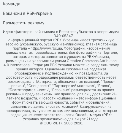
Команда
Вакансии в РБК-Украина
Разместить рекламу
Идентификатор онлайн-медиа в Реестре субъектов в сфере медиа
— R40-05347
Информационный портал «РБК-Украина» имеет трехязычную
версию (украинскую, русскую и английскую), главная страница
портала –
https://www.rbc.ua
. Фотографии, изображения
принадлежат их правообладателям. Все фотографии на Портале,
авторами которых являются журналисты РБК-Украина,
размещены на условиях лицензии Creative Commons Attribution
4.0 International. Редакция РБК-Украина может не разделять точку
зрения авторов. Оценочные суждения не подлежат
опровержению и подтверждению их правдивости. За
достоверность и содержание рекламы ответственность несет
рекламодатель. Материалы, обозначенные плашкой: "Пресс-
релизы", "Спецпроект", "Партнерский материал", "Promo",
"Благотворительность", "Резонанс" размещаются на правах
рекламы и предназначены, как правило, для лиц, достигших 21-
летнего возраста. «Новости компании» – это информационный
формат, охватывающий новости, события и объявления,
связанные с деятельностью компаний, базирующиеся на
прессрелизах, выпускаемых самими компаниями, и за которые
редакция не несет ответственности. Онлайн-медиа «РБК-
Украина» предназначено для лиц от 21 года.
© ООО «УБТ», 2006-2026.