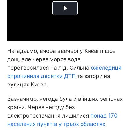
Play
Video
Нагадаємо, вчора ввечері у Києві пішов
дощ, але через мороз вода
перетворилася на лід. Сильна
ожеледиця
спричинила десятки ДТП
та затори на
вулицях Києва.
Зазначимо, негода була й в інших регіонах
країни. Через негоду без
електропостачання лишилися
понад 170
населених пунктів у трьох областях
.