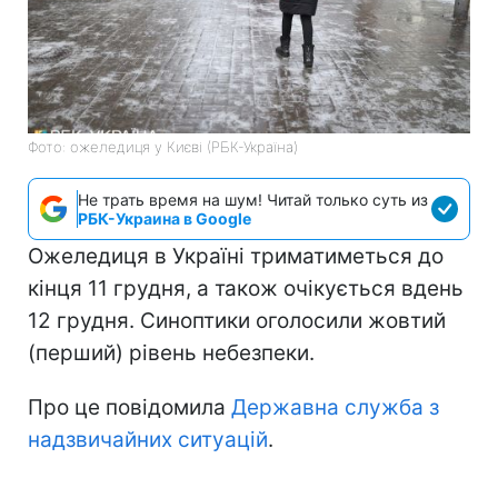
Фото: ожеледиця у Києві (РБК-Україна)
Не трать время на шум! Читай только суть из
РБК-Украина в Google
Ожеледиця в Україні триматиметься до
кінця 11 грудня, а також очікується вдень
12 грудня. Синоптики оголосили жовтий
(перший) рівень небезпеки.
Про це повідомила
Державна служба з
надзвичайних ситуацій
.