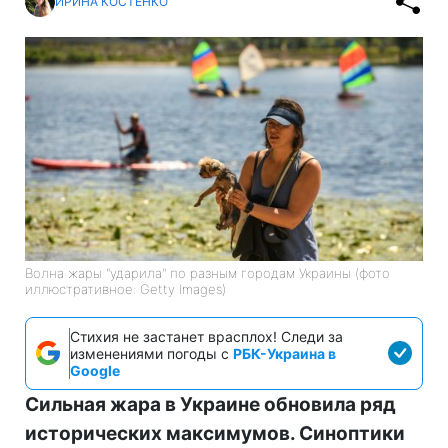
ИРИНА КОСТЕНКО
Волна жары "ударила" по разным городам Украины (фото
иллюстративное: Getty Images)
Стихия не застанет врасплох! Следи за
изменениями погоды с
РБК-Украина в
Google
Сильная жара в Украине обновила ряд
исторических максимумов. Синоптики