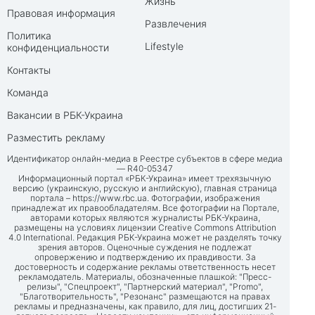
Жизнь
Правовая информация
Развлечения
Политика
Lifestyle
конфиденциальности
Контакты
Команда
Вакансии в РБК-Украина
Разместить рекламу
Идентификатор онлайн-медиа в Реестре субъектов в сфере медиа
— R40-05347
Информационный портал «РБК-Украина» имеет трехязычную
версию (украинскую, русскую и английскую), главная страница
портала –
https://www.rbc.ua
. Фотографии, изображения
принадлежат их правообладателям. Все фотографии на Портале,
авторами которых являются журналисты РБК-Украина,
размещены на условиях лицензии Creative Commons Attribution
4.0 International. Редакция РБК-Украина может не разделять точку
зрения авторов. Оценочные суждения не подлежат
опровержению и подтверждению их правдивости. За
достоверность и содержание рекламы ответственность несет
рекламодатель. Материалы, обозначенные плашкой: "Пресс-
релизы", "Спецпроект", "Партнерский материал", "Promo",
"Благотворительность", "Резонанс" размещаются на правах
рекламы и предназначены, как правило, для лиц, достигших 21-