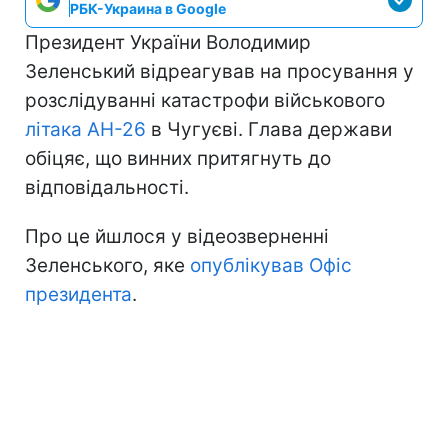
РБК-Украина в Google
Президент України Володимир
Зеленський відреагував на просування у
розслідуванні катастрофи військового
літака АН-26
в Чугуєві. Глава держави
обіцяє, що винних притягнуть до
відповідальності.
Про це йшлося у відеозверненні
Зеленського, яке
опублікував Офіс
президента
.