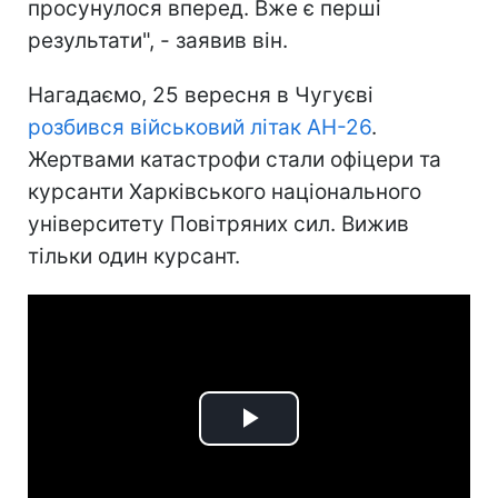
просунулося вперед. Вже є перші
результати", - заявив він.
Нагадаємо, 25 вересня в Чугуєві
розбився військовий літак АН-26
.
Жертвами катастрофи стали офіцери та
курсанти Харківського національного
університету Повітряних сил. Вижив
тільки один курсант.
Play
Video