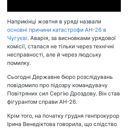
Наприкінці жовтня в уряді назвали
основні причини катастрофи АН-26 в
Чугуєві
. Аварія, за висновками урядової
комісії, сталася не тільки через технічні
несправності, але й через людську
помилку.
Сьогодні Державне бюро розслідувань
повідомило про підозру командувачу
Повітряних сил Сергію Дроздову. Він став
фігурантом справи АН-26.
Крім того, на початку грудня генпрокурор
Ірина Венедіктова говорила, що слідство