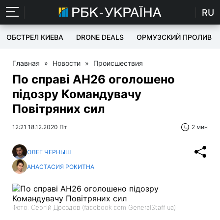
RU
ОБСТРЕЛ КИЕВА
DRONE DEALS
ОРМУЗСКИЙ ПРОЛИВ
Главная
»
Новости
»
Происшествия
По справі АН26 оголошено
підозру Командувачу
Повітряних сил
12:21 18.12.2020 Пт
2 мин
ОЛЕГ ЧЕРНЫШ
АНАСТАСИЯ РОКИТНА
Фото: Сергій Дроздов (facebook com GeneralStaff ua)