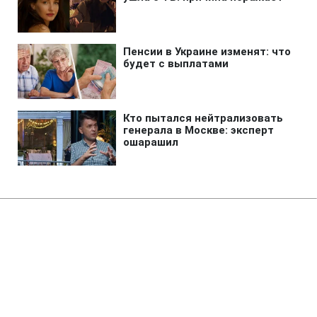
Главная
»
Новости
»
Война в Украине
В Киеве возросло число
погибших в результате
обстрела 5 августа