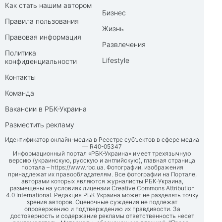
Как стать нашим автором
Бизнес
Правила пользования
Жизнь
Правовая информация
Развлечения
Политика
Lifestyle
конфиденциальности
Контакты
Команда
Вакансии в РБК-Украина
Разместить рекламу
Идентификатор онлайн-медиа в Реестре субъектов в сфере медиа
— R40-05347
Информационный портал «РБК-Украина» имеет трехязычную
версию (украинскую, русскую и английскую), главная страница
портала –
https://www.rbc.ua
. Фотографии, изображения
принадлежат их правообладателям. Все фотографии на Портале,
авторами которых являются журналисты РБК-Украина,
размещены на условиях лицензии Creative Commons Attribution
4.0 International. Редакция РБК-Украина может не разделять точку
зрения авторов. Оценочные суждения не подлежат
опровержению и подтверждению их правдивости. За
достоверность и содержание рекламы ответственность несет