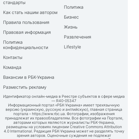
стандарты
Политика
Как стать нашим автором
Бизнес
Правила пользования
Жизнь
Правовая информация
Развлечения
Политика
Lifestyle
конфиденциальности
Контакты
Команда
Вакансии в РБК-Украина
Разместить рекламу
Идентификатор онлайн-медиа в Реестре субъектов в сфере медиа
— R40-05347
Информационный портал «РБК-Украина» имеет трехязычную
версию (украинскую, русскую и английскую), главная страница
портала –
https://www.rbc.ua
. Фотографии, изображения
принадлежат их правообладателям. Все фотографии на Портале,
авторами которых являются журналисты РБК-Украина,
размещены на условиях лицензии Creative Commons Attribution
4.0 International. Редакция РБК-Украина может не разделять точку
зрения авторов. Оценочные суждения не подлежат