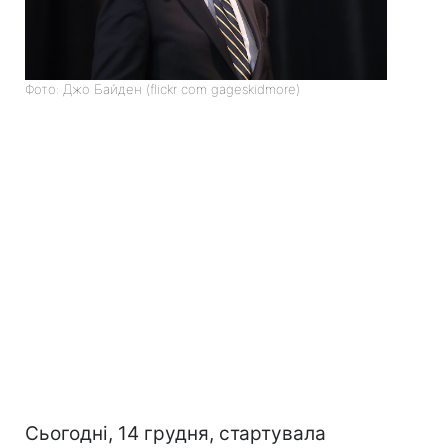
Фото: Джо Байден (flickr com gageskidmore)
Сьогодні, 14 грудня, стартувала