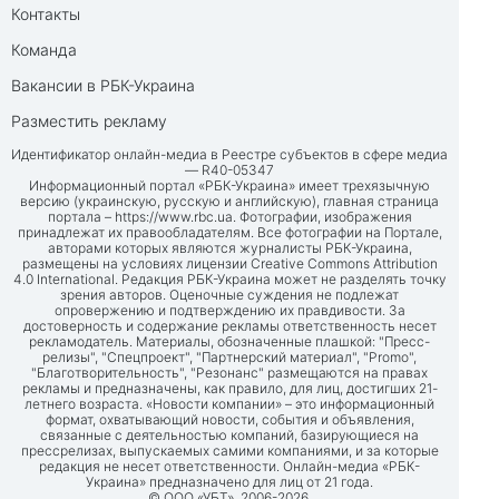
Контакты
Команда
Вакансии в РБК-Украина
Разместить рекламу
Идентификатор онлайн-медиа в Реестре субъектов в сфере медиа
— R40-05347
Информационный портал «РБК-Украина» имеет трехязычную
версию (украинскую, русскую и английскую), главная страница
портала –
https://www.rbc.ua
. Фотографии, изображения
принадлежат их правообладателям. Все фотографии на Портале,
авторами которых являются журналисты РБК-Украина,
размещены на условиях лицензии Creative Commons Attribution
4.0 International. Редакция РБК-Украина может не разделять точку
зрения авторов. Оценочные суждения не подлежат
опровержению и подтверждению их правдивости. За
достоверность и содержание рекламы ответственность несет
рекламодатель. Материалы, обозначенные плашкой: "Пресс-
релизы", "Спецпроект", "Партнерский материал", "Promo",
"Благотворительность", "Резонанс" размещаются на правах
рекламы и предназначены, как правило, для лиц, достигших 21-
летнего возраста. «Новости компании» – это информационный
формат, охватывающий новости, события и объявления,
связанные с деятельностью компаний, базирующиеся на
прессрелизах, выпускаемых самими компаниями, и за которые
редакция не несет ответственности. Онлайн-медиа «РБК-
Украина» предназначено для лиц от 21 года.
© ООО «УБТ», 2006-2026.