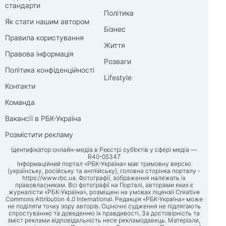
стандарти
Політика
Як стати нашим автором
Бізнес
Правила користування
Життя
Правова інформація
Розваги
Політика конфіденційності
Lifestyle
Контакти
Команда
Вакансії в РБК-Україна
Розмістити рекламу
Ідентифікатор онлайн-медіа в Реєстрі суб’єктів у сфері медіа —
R40-05347
Інформаційний портал «РБК-Україна» має тримовну версію
(українську, російську та англійську), головна сторінка порталу -
https://www.rbc.ua
. Фотографії, зображення належать їх
правовласникам. Всі фотографії на Порталі, авторами яких є
журналісти «РБК-Україна», розміщені на умовах ліцензії Creative
Commons Attribution 4.0 International. Редакція «РБК-Україна» може
не поділяти точку зору авторів. Оціночні судження не підлягають
спростуванню та доведенню їх правдивості. За достовірність та
зміст реклами відповідальність несе рекламодавець. Матеріали,