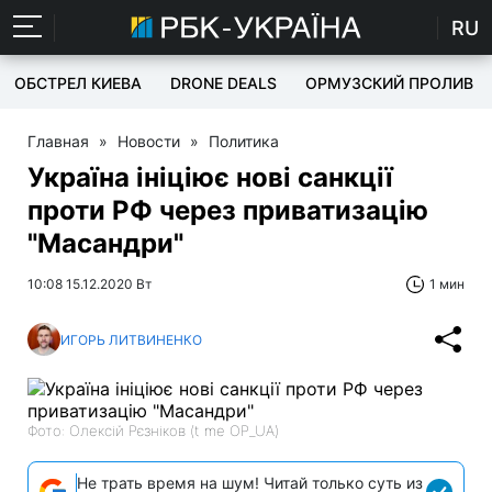
RU
ОБСТРЕЛ КИЕВА
DRONE DEALS
ОРМУЗСКИЙ ПРОЛИВ
Главная
»
Новости
»
Политика
Україна ініціює нові санкції
проти РФ через приватизацію
"Масандри"
10:08 15.12.2020 Вт
1 мин
ИГОРЬ ЛИТВИНЕНКО
Фото: Олексій Рєзніков (t me OP_UA)
Не трать время на шум! Читай только суть из