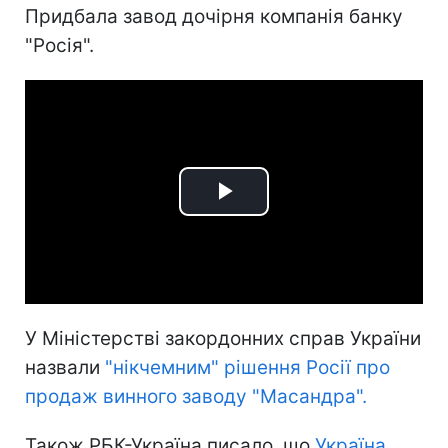
Придбала завод дочірня компанія банку
"Росія".
Play
Video
У Міністерстві закордонних справ України
назвали
"нікчемним" рішення Росії про
продаж винного заводу "Масандра".
Також РБК-Україна писало, що
Україна