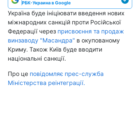
РБК-Украина в Google
Україна буде ініціювати введення нових
міжнародних санкцій проти Російської
Федерації через
присвоєння та продаж
винзаводу "Масандра"
в окупованому
Криму. Також Київ буде вводити
національні санкції.
Про це
повідомляє прес-служба
Міністерства реінтеграції.