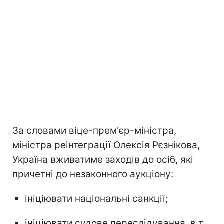
За словами віце-прем'єр-міністра,
міністра реінтеграції Олексія Рєзнікова,
Україна вживатиме заходів до осіб, які
причетні до незаконного аукціону:
ініціювати національні санкції;
ініціювати судове переслідування, в т.