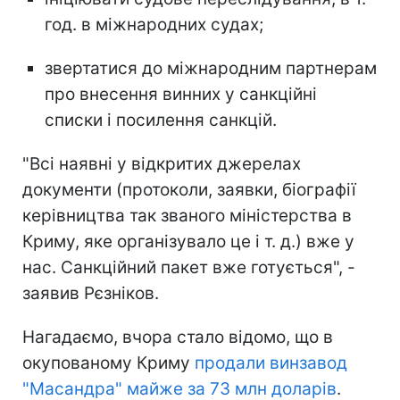
год. в міжнародних судах;
звертатися до міжнародним партнерам
про внесення винних у санкційні
списки і посилення санкцій.
"Всі наявні у відкритих джерелах
документи (протоколи, заявки, біографії
керівництва так званого міністерства в
Криму, яке організувало це і т. д.) вже у
нас. Санкційний пакет вже готується", -
заявив Рєзніков.
Нагадаємо, вчора стало відомо, що в
окупованому Криму
продали винзавод
"Масандра" майже за 73 млн доларів
.