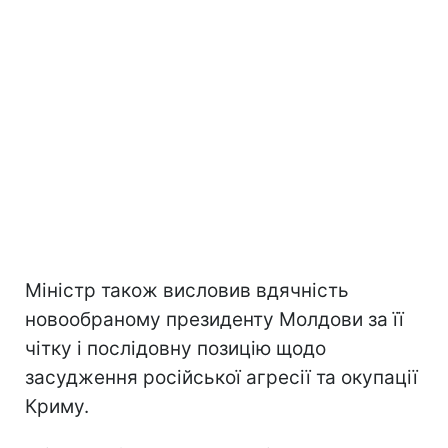
Міністр також висловив вдячність
новообраному президенту Молдови за її
чітку і послідовну позицію щодо
засудження російської агресії та окупації
Криму.