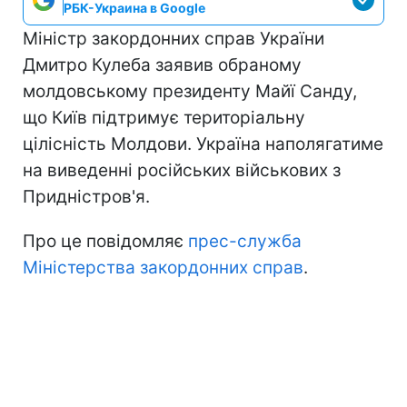
РБК-Украина в Google
Міністр закордонних справ України
Дмитро Кулеба заявив обраному
молдовському президенту Майї Санду,
що Київ підтримує територіальну
цілісність Молдови. Україна наполягатиме
на виведенні російських військових з
Придністров'я.
Про це повідомляє
прес-служба
Міністерства закордонних справ
.