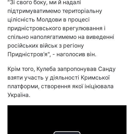
"Зі свого боку, ми й надалі
підтримуватимемо територіальну
цілісність Молдови в процесі
придністровського врегулювання і
спільно наполягатимемо на виведенні
російських військ з регіону
Придністров’я", - наголосив він.
Крім того, Кулеба запропонував Санду
взяти участь у діяльності Кримської
платформи, створення якої ініціювала
Україна.