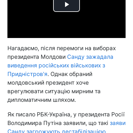
Play
Video
Нагадаємо, після перемоги на виборах
президента Молдови
Санду зажадала
виведення російських військових з
Придністров'я
. Однак обраний
молдовський президент хоче
врегулювати ситуацію мирним та
дипломатичним шляхом.
Як писало РБК-Україна, у президента Росії
Володимира Путіна заявили, що такі
заяви
Санду загрожують дестабілізацією