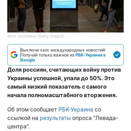
Фото: россияне (Getty Images)
Выключи хаос международных новостей!
Получай только важное из
РБК-Украина в
Google
Доля россиян, считающих войну против
Украины успешной, упала до 50%. Это
самый низкий показатель с самого
начала полномасштабного вторжения.
Об этом сообщает
РБК-Украина
со
ссылкой на
результаты
опроса "Левада-
центра".