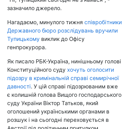
зазначило джерело.
Нагадаємо, минулого тижня
співробітники
Державного бюро розслідувань вручили
Тупицькому
виклик до Офісу
генпрокурора.
Як писало РБК-Україна, нинішньому голові
Конституційного суду
хочуть оголосити
підозру в кримінальній справі семирічної
давності
. У цій справі підозрюваним вже
є колишній голова Вищого господарського
суду України Віктор Татьков, який
оголошений українськими органами в
розшук і на сьогодні переховується в
Австрії під політичним притулком.