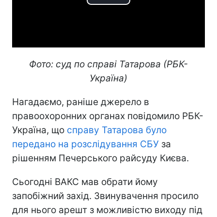
Play
Video
Фото: суд по справі Татарова (РБК-
Україна)
Нагадаємо, раніше джерело в
правоохоронних органах повідомило РБК-
Україна, що
справу Татарова було
передано на розслідування СБУ
за
рішенням Печерського райсуду Києва.
Сьогодні ВАКС мав обрати йому
запобіжний захід. Звинувачення просило
для нього арешт з можливістю виходу під