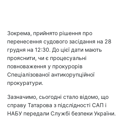
Зокрема, прийнято рішення про
перенесення судового засідання на 28
грудня на 12:30. До цієї дати мають
прояснити, чи є процесуальні
повноваження у прокурорів
Спеціалізованої антикорупційної
прокуратури.
Зазначимо, сьогодні стало відомо, що
справу Татарова з підслідності САП і
НАБУ передали Службі безпеки України.