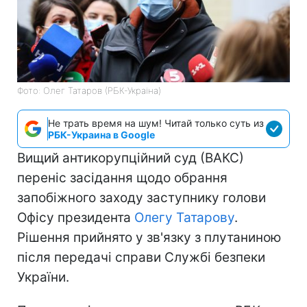
Фото: Олег Татаров (РБК-Україна)
Не трать время на шум! Читай только суть из
РБК-Украина в Google
Вищий антикорупційний суд (ВАКС)
переніс засідання щодо обрання
запобіжного заходу заступнику голови
Офісу президента
Олегу Татарову
.
Рішення прийнято у зв'язку з плутаниною
після передачі справи Службі безпеки
України.