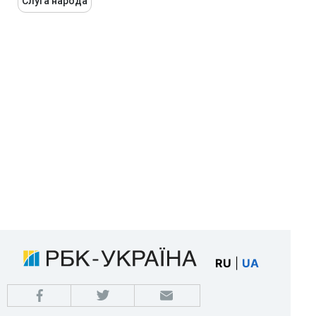
Слуга народа
RU
|
UA