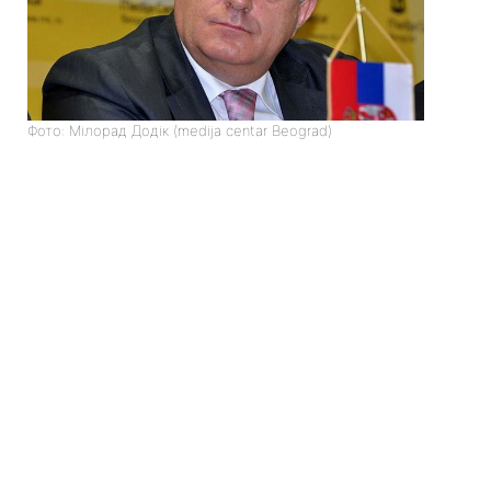
Фото: Мілорад Додік (medija centar Beograd)