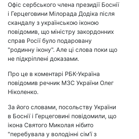
Офіс сербського члена президії Боснії
і Герцеговини Мілорада Додіка після
скандалу з українською іконою
повідомив, що міністру закордонних
справ Росії було подаровану
"родинну ікону". Але ці слова поки що
не підкріплені доказами.
Про це в коментарі РБК-Україна
повідомив речник МЗС України Олег
Ніколенко.
За його словами, посольству України
в Боснії і Герцеговині повідомили, що
ікона Святого Миколая нібито
"перебувала у володінні сім'ї з