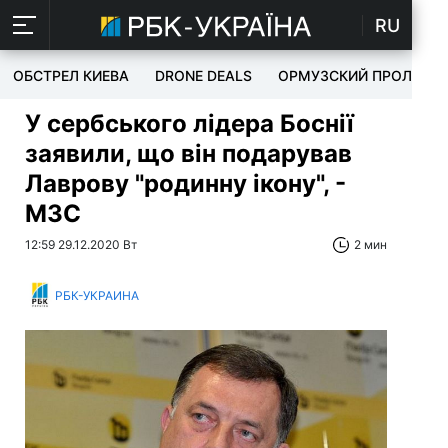
RU
ОБСТРЕЛ КИЕВА
DRONE DEALS
ОРМУЗСКИЙ ПРОЛИВ
У сербського лідера Боснії
заявили, що він подарував
Лаврову "родинну ікону", -
МЗС
12:59 29.12.2020 Вт
2 мин
РБК-УКРАИНА