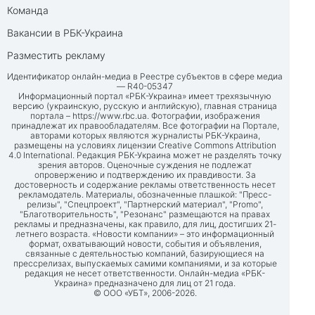
Команда
Вакансии в РБК-Украина
Разместить рекламу
Идентификатор онлайн-медиа в Реестре субъектов в сфере медиа
— R40-05347
Информационный портал «РБК-Украина» имеет трехязычную
версию (украинскую, русскую и английскую), главная страница
портала –
https://www.rbc.ua
. Фотографии, изображения
принадлежат их правообладателям. Все фотографии на Портале,
авторами которых являются журналисты РБК-Украина,
размещены на условиях лицензии Creative Commons Attribution
4.0 International. Редакция РБК-Украина может не разделять точку
зрения авторов. Оценочные суждения не подлежат
опровержению и подтверждению их правдивости. За
достоверность и содержание рекламы ответственность несет
рекламодатель. Материалы, обозначенные плашкой: "Пресс-
релизы", "Спецпроект", "Партнерский материал", "Promo",
"Благотворительность", "Резонанс" размещаются на правах
рекламы и предназначены, как правило, для лиц, достигших 21-
летнего возраста. «Новости компании» – это информационный
формат, охватывающий новости, события и объявления,
связанные с деятельностью компаний, базирующиеся на
прессрелизах, выпускаемых самими компаниями, и за которые
редакция не несет ответственности. Онлайн-медиа «РБК-
Украина» предназначено для лиц от 21 года.
© ООО «УБТ», 2006-2026.