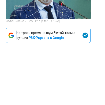
Фото: Олексій Резніков (t me OP_UA)
Не трать время на шум! Читай только
суть из
РБК-Украина в Google