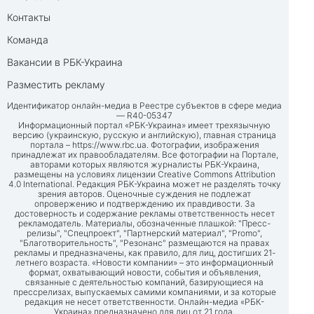
Контакты
Команда
Вакансии в РБК-Украина
Разместить рекламу
Идентификатор онлайн-медиа в Реестре субъектов в сфере медиа
— R40-05347
Информационный портал «РБК-Украина» имеет трехязычную
версию (украинскую, русскую и английскую), главная страница
портала –
https://www.rbc.ua
. Фотографии, изображения
принадлежат их правообладателям. Все фотографии на Портале,
авторами которых являются журналисты РБК-Украина,
размещены на условиях лицензии Creative Commons Attribution
4.0 International. Редакция РБК-Украина может не разделять точку
зрения авторов. Оценочные суждения не подлежат
опровержению и подтверждению их правдивости. За
достоверность и содержание рекламы ответственность несет
рекламодатель. Материалы, обозначенные плашкой: "Пресс-
релизы", "Спецпроект", "Партнерский материал", "Promo",
"Благотворительность", "Резонанс" размещаются на правах
рекламы и предназначены, как правило, для лиц, достигших 21-
летнего возраста. «Новости компании» – это информационный
формат, охватывающий новости, события и объявления,
связанные с деятельностью компаний, базирующиеся на
прессрелизах, выпускаемых самими компаниями, и за которые
редакция не несет ответственности. Онлайн-медиа «РБК-
Украина» предназначено для лиц от 21 года.