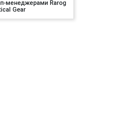
оп-менеджерами Rarog
ical Gear