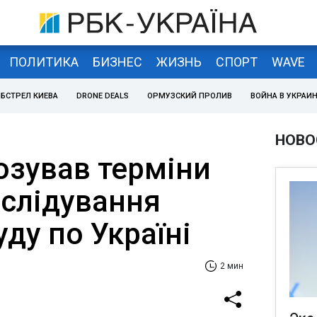
ПОЛИТИКА
БИЗНЕС
ЖИЗНЬ
СПОРТ
WAVE
БСТРЕЛ КИЕВА
DRONE DEALS
ОРМУЗСКИЙ ПРОЛИВ
ВОЙНА В УКРАИ
НОВО
озував терміни
зслідування
уду по Україні
2 мин