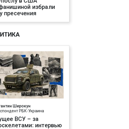
-послу в США
фанишиной избрали
у пресечения
ИТИКА
тантин Широкун
спондент РБК-Украина
ущее ВСУ – за
оскелетами: интервью