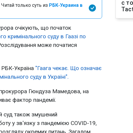
с т
 Читай только суть из
РБК-Украина в
Tact
урора очікують, що початок
о кримінального суду в Гаазі по
Розслідування може початися
і РБК-Україна
"Гаага чекає. Що означає
нального суду в Україні".
нпрокурора Гюндуза Мамедова, на
иває фактор пандемії.
й суд також змушений
ту у зв'язку з пандемією COVID-19,
розгляду окремих питань. Загалом,