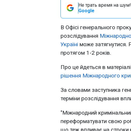
Не трать время на шум!
Google
В Офісі генерального прок
розслідування
Міжнародног
Україні
може затягнутися. 
протягом 1-2 років.
Про це йдеться в матеріал
рішення Міжнародного кримі
За словами заступника ге
терміни розслідування впл
"Міжнародний кримінальни
переформатувати свою робо
що теж впливає на строки 