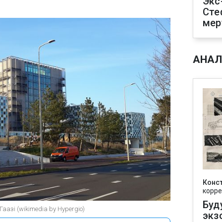
Экс
Сте
мер
АНАЛ
Конс
корре
Буд
аазі (wikimedia by Hypergio)
экз