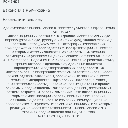
Команда
Вакансии в РБК-Украина
Разместить рекламу
Идентификатор онлайн-медиа в Реестре субъектов в сфере медиа
— R40-05347
Информационный портал «РБК-Украина» имеет трехязычную
версию (украинскую, русскую и английскую), главная страница
портала –
https://www.rbc.ua
. Фотографии, изображения
принадлежат их правообладателям. Все фотографии на Портале,
авторами которых являются журналисты РБК-Украина,
размещены на условиях лицензии Creative Commons Attribution
4.0 International. Редакция РБК-Украина может не разделять точку
зрения авторов. Оценочные суждения не подлежат
опровержению и подтверждению их правдивости. За
достоверность и содержание рекламы ответственность несет
рекламодатель. Материалы, обозначенные плашкой: "Пресс-
релизы", "Спецпроект", "Партнерский материал", "Promo",
"Благотворительность", "Резонанс" размещаются на правах
рекламы и предназначены, как правило, для лиц, достигших 21-
летнего возраста. «Новости компании» – это информационный
формат, охватывающий новости, события и объявления,
связанные с деятельностью компаний, базирующиеся на
прессрелизах, выпускаемых самими компаниями, и за которые
редакция не несет ответственности. Онлайн-медиа «РБК-
Украина» предназначено для лиц от 21 года.
© ООО «УБТ», 2006-2026.