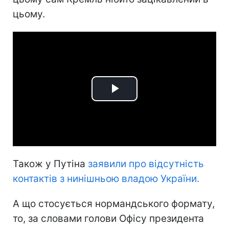
цьому.
Play
Video
Також у Путіна
заявили про відсутність
контактів з нинішньою владою України.
А що стосується нормандського формату,
то, за словами голови Офісу президента