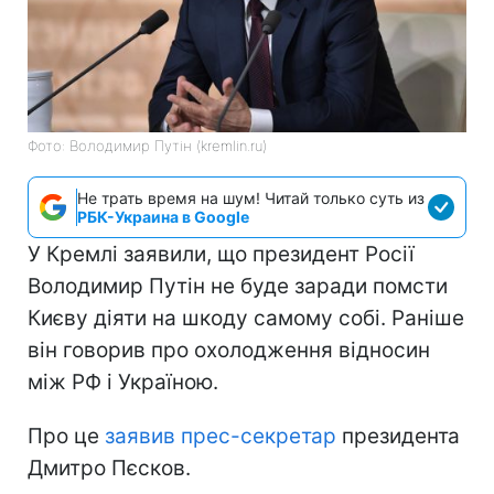
Фото: Володимир Путін (kremlin.ru)
Не трать время на шум! Читай только суть из
РБК-Украина в Google
У Кремлі заявили, що президент Росії
Володимир Путін не буде заради помсти
Києву діяти на шкоду самому собі. Раніше
він говорив про охолодження відносин
між РФ і Україною.
Про це
заявив прес-секретар
президента
Дмитро Пєсков.