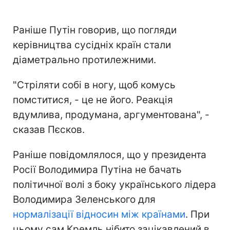
Раніше Путін говорив, що погляди
керівництва сусідніх країн стали
діаметрально протилежними.
"Стріляти собі в ногу, щоб комусь
помститися, - це не його. Реакція
вдумлива, продумана, аргументована", -
сказав Пєсков.
Раніше повідомлялося, що у президента
Росії Володимира Путіна не бачать
політичної волі з боку українського лідера
Володимира Зеленського для
нормалізації відносин між країнами
. При
цьому сам Кремль нібито зацікавлений в