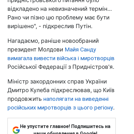
придністровського питання було
відкладено на невизначений термін...
Рано чи пізно цю проблему має бути
вирішено", - підкреслив Путін.
Нагадаємо, раніше новообраний
президент Молдови
Майя Санду
вимагала вивести війська і миротворців
Російської Федерації з Придністров'я.
Міністр закордонних справ України
Дмитро Кулеба підкреслював, що Київ
продовжить
наполягати на виведенні
російських миротворців з цього регіону
.
Не упустите главное! Подпишитесь на
наши обновления в Google!