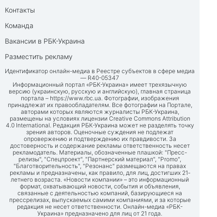
Контакты
Команда
Вакансии в РБК-Украина
Разместить рекламу
Идентификатор онлайн-медиа в Реестре субъектов в сфере медиа
— R40-05347
Информационный портал «РБК-Украина» имеет трехязычную
версию (украинскую, русскую и английскую), главная страница
портала –
https://www.rbc.ua
. Фотографии, изображения
принадлежат их правообладателям. Все фотографии на Портале,
авторами которых являются журналисты РБК-Украина,
размещены на условиях лицензии Creative Commons Attribution
4.0 International. Редакция РБК-Украина может не разделять точку
зрения авторов. Оценочные суждения не подлежат
опровержению и подтверждению их правдивости. За
достоверность и содержание рекламы ответственность несет
рекламодатель. Материалы, обозначенные плашкой: "Пресс-
релизы", "Спецпроект", "Партнерский материал", "Promo",
"Благотворительность", "Резонанс" размещаются на правах
рекламы и предназначены, как правило, для лиц, достигших 21-
летнего возраста. «Новости компании» – это информационный
формат, охватывающий новости, события и объявления,
связанные с деятельностью компаний, базирующиеся на
прессрелизах, выпускаемых самими компаниями, и за которые
редакция не несет ответственности. Онлайн-медиа «РБК-
Украина» предназначено для лиц от 21 года.