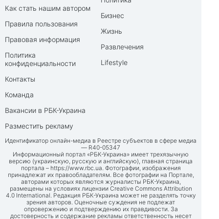
Как стать нашим автором
Бизнес
Правила пользования
Жизнь
Правовая информация
Развлечения
Политика
Lifestyle
конфиденциальности
Контакты
Команда
Вакансии в РБК-Украина
Разместить рекламу
Идентификатор онлайн-медиа в Реестре субъектов в сфере медиа
— R40-05347
Информационный портал «РБК-Украина» имеет трехязычную
версию (украинскую, русскую и английскую), главная страница
портала –
https://www.rbc.ua
. Фотографии, изображения
принадлежат их правообладателям. Все фотографии на Портале,
авторами которых являются журналисты РБК-Украина,
размещены на условиях лицензии Creative Commons Attribution
4.0 International. Редакция РБК-Украина может не разделять точку
зрения авторов. Оценочные суждения не подлежат
опровержению и подтверждению их правдивости. За
достоверность и содержание рекламы ответственность несет