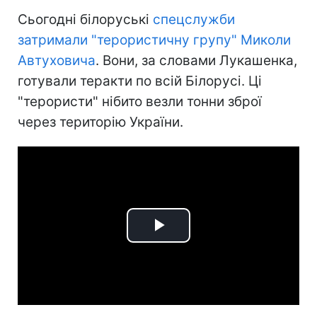
Сьогодні білоруські
спецслужби
затримали "терористичну групу" Миколи
Автуховича
. Вони, за словами Лукашенка,
готували теракти по всій Білорусі. Ці
"терористи" нібито везли тонни зброї
через територію України.
Play
Video