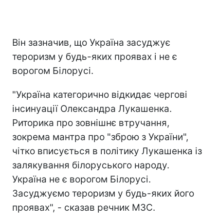
Він зазначив, що Україна засуджує
тероризм у будь-яких проявах і не є
ворогом Білорусі.
"Україна категорично відкидає чергові
інсинуації Олександра Лукашенка.
Риторика про зовнішнє втручання,
зокрема мантра про "зброю з України",
чітко вписується в політику Лукашенка із
залякування білоруського народу.
Україна не є ворогом Білорусі.
Засуджуємо тероризм у будь-яких його
проявах", - сказав речник МЗС.