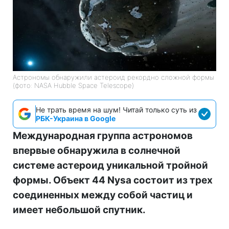
Астрономы обнаружили астероид рекордно сложной формы
(фото: NASA Hubble Space Telescope)
Не трать время на шум! Читай только суть из
РБК-Украина в Google
Международная группа астрономов
впервые обнаружила в солнечной
системе астероид уникальной тройной
формы. Объект 44 Nysa состоит из трех
соединенных между собой частиц и
имеет небольшой спутник.