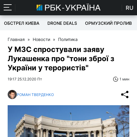
RU
ОБСТРЕЛ КИЕВА
DRONE DEALS
ОРМУЗСКИЙ ПРОЛИВ
Главная
»
Новости
»
Политика
У МЗС спростували заяву
Лукашенка про "тони зброї з
України у терористів"
19:17 25.12.2020 Пт
1 мин
РОМАН ТВЕРДЕНКО