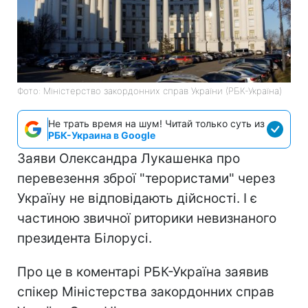
Фото: Міністерство закордонних справ України (РБК-Україна)
Не трать время на шум! Читай только суть из
РБК-Украина в Google
Заяви Олександра Лукашенка про
перевезення зброї "терористами" через
Україну не відповідають дійсності. І є
частиною звичної риторики невизнаного
президента Білорусі.
Про це в коментарі РБК-Україна заявив
спікер Міністерства закордонних справ