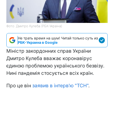
Фото: Дмитро Кулеба (РБК-Україна)
Не трать время на шум! Читай только суть из
РБК-Украина в Google
Міністр закордонних справ України
Дмитро Кулеба вважає коронавірус
єдиною проблемою українського безвізу.
Нині пандемія стосується всіх країн.
Про це він
заявив в інтерв'ю "ТСН"
.