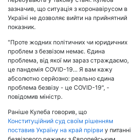
зазначив, що ситуація з коронавірусом в
Україні не дозволяє вийти на прийнятний
показник.
"Проте жодних політичних чи юридичних
проблем з безвізом немає. Єдина
проблема, від якої ми зараз страждаємо,
це пандемія COVID-19... Я вам кажу
абсолютно серйозно: реально єдина
проблема безвізу - це COVID-19", -
повідомив міністр.
Раніше Кулеба говорив, що
Конституційний суд своїм рішенням
поставив Україну на край прірви
у питанні
безвізового режиму з Європейським