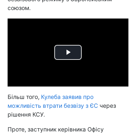
союзом.
Play
Video
Більш того,
Кулеба заявив про
можливість втрати безвізу з ЄС
через
рішення КСУ.
Проте, заступник керівника Офісу