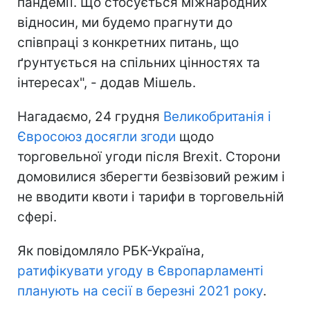
пандемії. Що стосується міжнародних
відносин, ми будемо прагнути до
співпраці з конкретних питань, що
ґрунтується на спільних цінностях та
інтересах", - додав Мішель.
Нагадаємо, 24 грудня
Великобританія і
Євросоюз досягли згоди
щодо
торговельної угоди після Brexit. Сторони
домовилися зберегти безвізовий режим і
не вводити квоти і тарифи в торговельній
сфері.
Як повідомляло РБК-Україна,
ратифікувати угоду в Європарламенті
планують на сесії в березні 2021 року
.