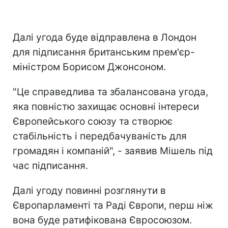
Далі угода буде відправлена в Лондон
для підписання британським прем'єр-
міністром Борисом Джонсоном.
"Це справедлива та збалансована угода,
яка повністю захищає основні інтереси
Європейського союзу та створює
стабільність і передбачуваність для
громадян і компаній", - заявив Мішель під
час підписання.
Далі угоду повинні розглянути в
Європарламенті та Раді Європи, перш ніж
вона буде ратифікована Євросоюзом.