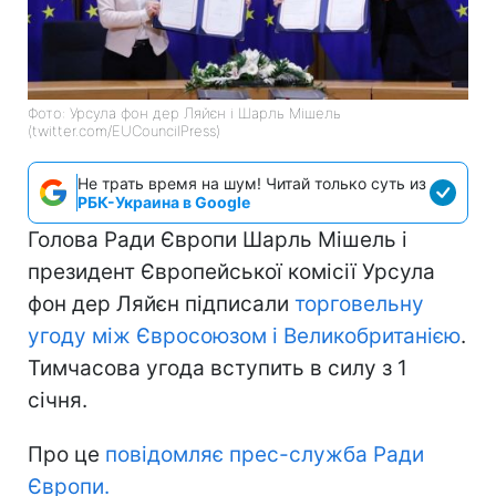
Фото: Урсула фон дер Ляйєн і Шарль Мішель
(twitter.com/EUCouncilPress)
Не трать время на шум! Читай только суть из
РБК-Украина в Google
Голова Ради Європи Шарль Мішель і
президент Європейської комісії Урсула
фон дер Ляйєн підписали
торговельну
угоду між Євросоюзом і Великобританією
.
Тимчасова угода вступить в силу з 1
січня.
Про це
повідомляє прес-служба Ради
Європи.