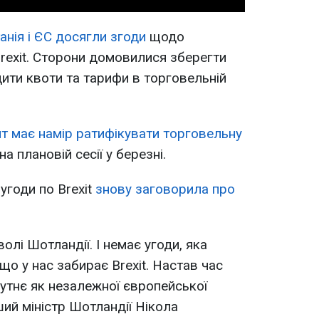
анія і ЄС досягли згоди
щодо
rexit. Сторони домовилися зберегти
дити квоти та тарифи в торговельній
 має намір ратифікувати торговельну
а плановій сесії у березні.
угоди по Brexit
знову заговорила про
волі Шотландії. І немає угоди, яка
що у нас забирає Brexit. Настав час
утнє як незалежної європейської
ий міністр Шотландії Нікола