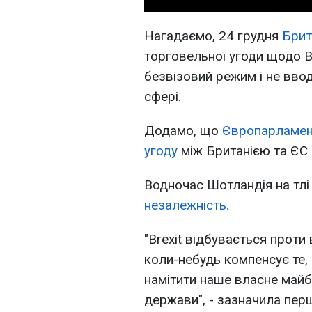
Нагадаємо, 24 грудня
Брит
торговельної угоди щодо B
безвізовий режим і не вво
сфері.
Додамо, що
Європарламент
угоду
між Британією та ЄС н
Водночас Шотландія на тлі 
незалежність.
"Brexit відбувається проти 
коли-небудь компенсує те, 
намітити наше власне майб
держави", - зазначила перш