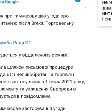
 в Google
не 
дав
инт
я про тимчасову дію угоди про
Ген
итанією після Brexit. Торговельну
лужба Ради ЄС
.
удеться у віддаленому режимі.
мала шляхом письмової процедури
и ЄС і Великобританії з торгівлі і
асове застосування з 1 січня 2021 року,
рламенту та укладення Євроради в
шується в повідомленні.
тимчасове застосування угоди