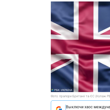
Фото: прапори Британії та ЄС (Колаж Р
Выключи хаос междуна