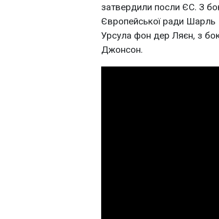
затвердили посли ЄС. З бо
Європейської ради Шарль М
Урсула фон дер Ляєн, з бок
Джонсон.