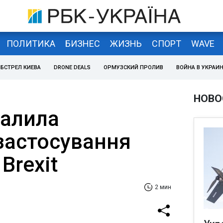
ПОЛИТИКА
БИЗНЕС
ЖИЗНЬ
СПОРТ
WAVE
БСТРЕЛ КИЕВА
DRONE DEALS
ОРМУЗСКИЙ ПРОЛИВ
ВОЙНА В УКРАИ
НОВО
валила
застосування
Brexit
2 мин