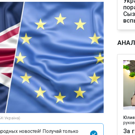
Укр
пор
Сыз
всп
АНАЛ
Юлия
БК-Україна)
руков
За 
родных новостей! Получай только