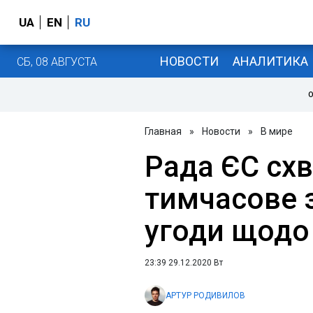
UA
EN
RU
НОВОСТИ
АНАЛИТИКА
СБ, 08 АВГУСТА
О
Главная
»
Новости
»
В мире
Рада ЄС сх
тимчасове 
угоди щодо 
23:39 29.12.2020 Вт
АРТУР РОДИВИЛОВ