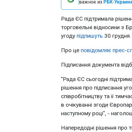
важное из
РБК-Украина
Рада ЄС підтримала рішенн
торговельні відносини з Бр
угоду
підпишуть
30 грудня.
Про це
повідомляє прес-с
Підписання документа відб
"Рада ЄС сьогодні підтри
рішення про підписання угод
співробітництву та її тимч
в очікуванні згоди Європа
наступному році", - наголо
Напередодні рішення про 