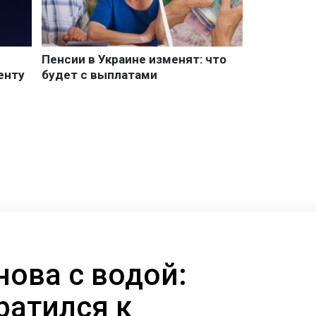
нова с водой:
ратился к