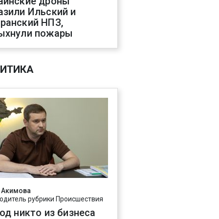
аинские дроны
азили Ильский и
ранский НПЗ,
ыхнули пожары
ИТИКА
 Акимова
одитель рубрики Происшествия
год никто из бизнеса