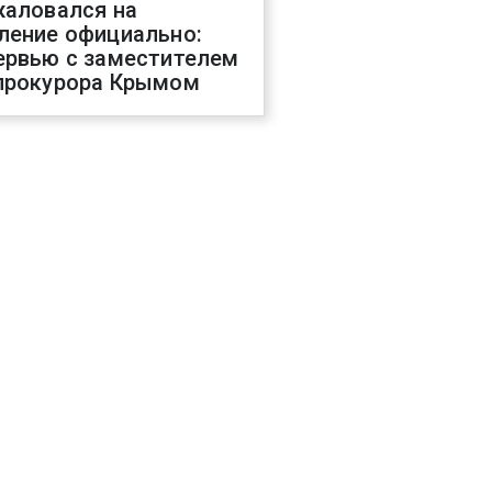
жаловался на
ление официально:
ервью с заместителем
прокурора Крымом