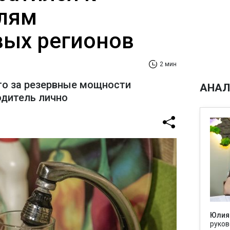
лям
ых регионов
2 мин
то за резервные мощности
АНАЛ
одитель лично
Юлия
руков