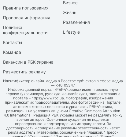
Бизнес
Правила пользования
Жизнь
Правовая информация
Развлечения
Политика
Lifestyle
конфиденциальности
Контакты
Команда
Вакансии в РБК-Украина
Разместить рекламу
Идентификатор онлайн-медиа в Реестре субъектов в сфере медиа
— R40-05347
Информационный портал «РБК-Украина» имеет трехязычную
версию (украинскую, русскую и английскую), главная страница
портала –
https://www.rbc.ua
. Фотографии, изображения
принадлежат их правообладателям. Все фотографии на Портале,
авторами которых являются журналисты РБК-Украина,
размещены на условиях лицензии Creative Commons Attribution
4.0 International. Редакция РБК-Украина может не разделять точку
зрения авторов. Оценочные суждения не подлежат
опровержению и подтверждению их правдивости. За
достоверность и содержание рекламы ответственность несет
рекламодатель. Материалы, обозначенные плашкой: "Пресс-
релизы", "Спецпроект", "Партнерский материал", "Promo",