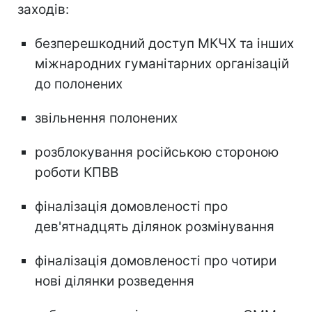
заходів:
безперешкодний доступ МКЧХ та інших
міжнародних гуманітарних організацій
до полонених
звільнення полонених
розблокування російською стороною
роботи КПВВ
фіналізація домовленості про
дев'ятнадцять ділянок розмінування
фіналізація домовленості про чотири
нові ділянки розведення