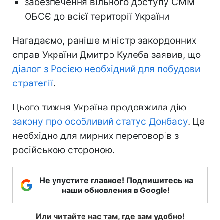
забезпечення вільного доступу СММ
ОБСЄ до всієї території України
Нагадаємо, раніше міністр закордонних
справ України Дмитро Кулеба заявив, що
діалог з Росією необхідний для побудови
стратегії
.
Цього тижня Україна продовжила дію
закону про особливий статус Донбасу
. Це
необхідно для мирних переговорів з
російською стороною.
Не упустите главное! Подпишитесь на
наши обновления в Google!
Или читайте нас там, где вам удобно!