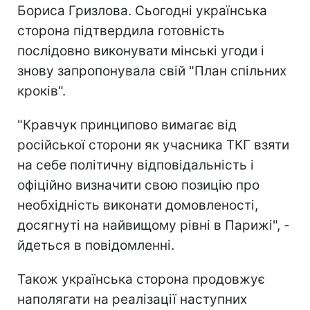
Бориса Гризлова. Сьогодні українська
сторона підтвердила готовність
послідовно виконувати мінські угоди і
знову запропонувала свій "План спільних
кроків".
"Кравчук принципово вимагає від
російської сторони як учасника ТКГ взяти
на себе політичну відповідальність і
офіційно визначити свою позицію про
необхідність виконати домовленості,
досягнуті на найвищому рівні в Парижі", -
йдеться в повідомленні.
Також українська сторона продовжує
наполягати на реалізації наступних