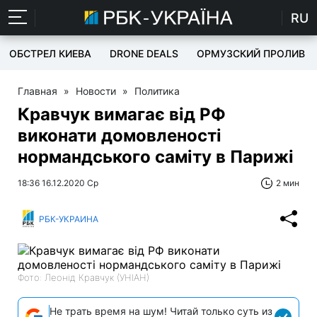
RU
ОБСТРЕЛ КИЕВА
DRONE DEALS
ОРМУЗСКИЙ ПРОЛИВ
Главная
»
Новости
»
Политика
Кравчук вимагає від РФ
виконати домовленості
нормандського саміту в Парижі
18:36 16.12.2020 Ср
2 мин
РБК-УКРАИНА
Фото: Леонід Кравчук (УНІАН)
Не трать время на шум! Читай только суть из