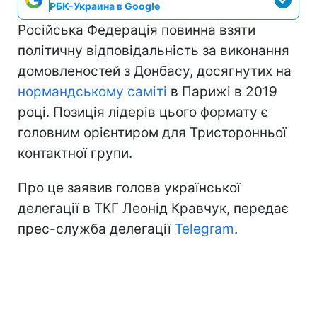
РБК-Украина в Google
Російська Федерація повинна взяти
політичну відповідальність за виконання
домовленостей з Донбасу, досягнутих на
нормандському саміті
в Парижі в 2019
році. Позиція лідерів цього формату є
головним орієнтиром для Тристоронньої
контактної групи.
Про це заявив голова української
делегації в ТКГ Леонід Кравчук, передає
прес-служба делегації
Telegram
.