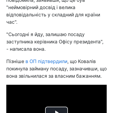
повідомила, заявивши, що це був
"неймовірний досвід і велика
відповідальність у складний для країни
час".
"Сьогодні я йду, залишаю посаду
заступника керівника Офісу президента",
- написала вона.
Пізніше
в ОП підтвердили
, що Ковалів
покинула займану посаду, зазначивши, що
вона звільнилася за власним бажанням.