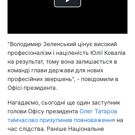
Play
Video
"Володимир Зеленський цінує високий
професіоналізм і націленість Юлії Ковалів
на результат, тому вона залишається в
команді глави держави для нових
професійних звершень", - повідомили в
Офісі президента.
Нагадаємо, сьогодні ще один заступник
голови Офісу президента
Олег Татаров
тимчасово призупинив повноваження
на
час слідства. Раніше Національне