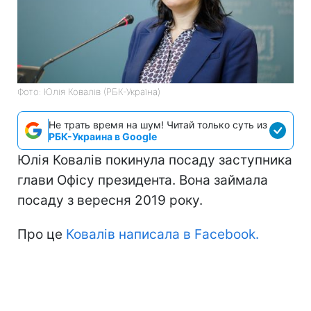
Фото: Юлія Ковалів (РБК-Україна)
Не трать время на шум! Читай только суть из
РБК-Украина в Google
Юлія Ковалів покинула посаду заступника
глави Офісу президента. Вона займала
посаду з вересня 2019 року.
Про це
Ковалів написала в Facebook.