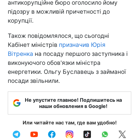
антикорупційне бюро оголосило йому
підозру в можливій причетності до
корупції.
Також повідомлялося, що сьогодні
Кабінет міністрів
призначив Юрія
Вітренка
на посаду першого заступника і
виконуючого обов'язки міністра
енергетики. Ольгу Буславець з займаної
посади звільнили.
Не упустите главное! Подпишитесь на
наши обновления в Google!
Или читайте нас там, где вам удобно!