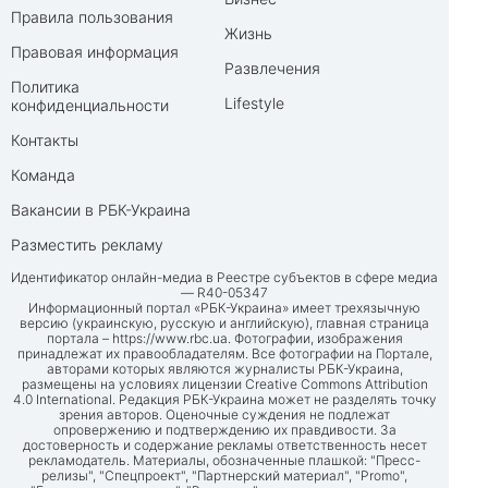
Правила пользования
Жизнь
Правовая информация
Развлечения
Политика
Lifestyle
конфиденциальности
Контакты
Команда
Вакансии в РБК-Украина
Разместить рекламу
Идентификатор онлайн-медиа в Реестре субъектов в сфере медиа
— R40-05347
Информационный портал «РБК-Украина» имеет трехязычную
версию (украинскую, русскую и английскую), главная страница
портала –
https://www.rbc.ua
. Фотографии, изображения
принадлежат их правообладателям. Все фотографии на Портале,
авторами которых являются журналисты РБК-Украина,
размещены на условиях лицензии Creative Commons Attribution
4.0 International. Редакция РБК-Украина может не разделять точку
зрения авторов. Оценочные суждения не подлежат
опровержению и подтверждению их правдивости. За
достоверность и содержание рекламы ответственность несет
рекламодатель. Материалы, обозначенные плашкой: "Пресс-
релизы", "Спецпроект", "Партнерский материал", "Promo",