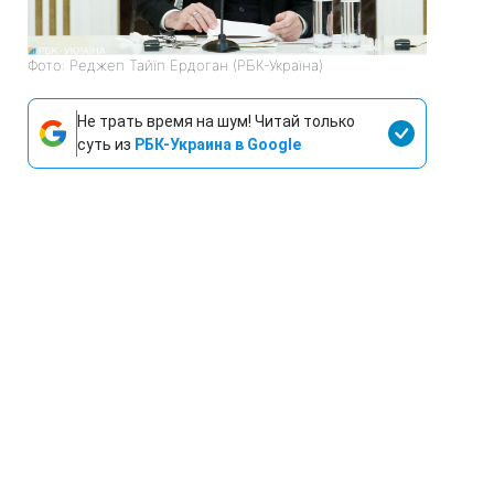
Фото: Реджеп Тайїп Ердоган (РБК-Україна)
Не трать время на шум! Читай только
суть из
РБК-Украина в Google